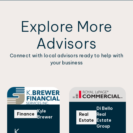
Explore More
Advisors
Connect with local advisors ready to help with
your business
Di Bello
Kyle
Finance
Real
Real
Brewer
Estate
Estate
Group
K.