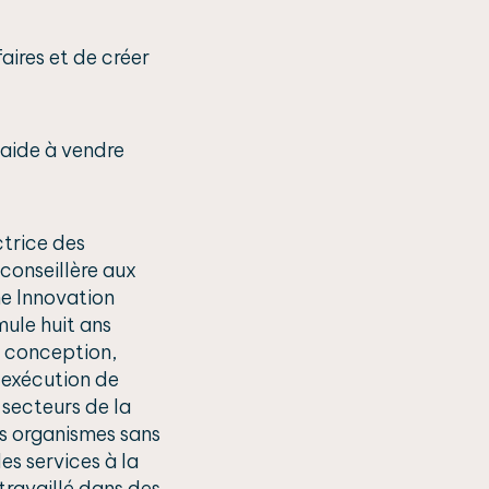
ires et de créer
aide à vendre
ctrice des
conseillère aux
he Innovation
mule huit ans
n conception,
t exécution de
 secteurs de la
s organismes sans
des services à la
 travaillé dans des