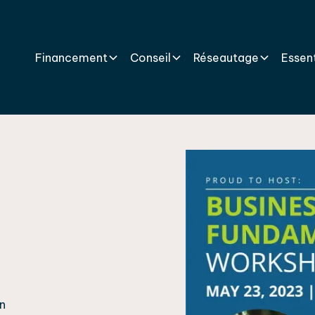
Financement
Conseil
Réseautage
Essent
n