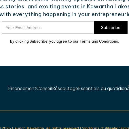
ess stories, and exciting events in Kawartha Lake
ith everything happening in your entrepreneur
By clicking Subscribe, you agree to our Terms and Conditions.
Financement
Conseil
Réseautage
Essentiels du quotidien
©
2026 Launch Kawartha. All rights reserved.
Conditions d’utilisation
Priv