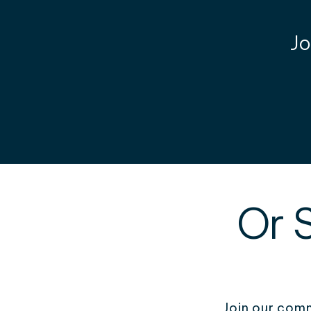
Jo
Or 
Join our comm