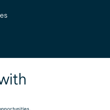
les
with
opportunities,