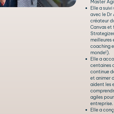
Master Agil
Elle a suiv
avec le Dr
créateur d
Canvas et 
Strategizer
meilleures 
coaching e
monde!).
Elle a ac
centaines 
continue d
et animer d
aident les 
comprendr
agiles pour 
entreprise.
Elle a conç