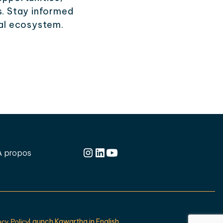
s. Stay informed
ial ecosystem.
À propos
Launch Kawartha in English
acy Policy