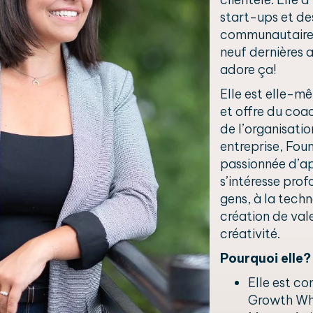
start-ups et de
communautaires
neuf dernières a
adore ça!
Elle est elle-m
et offre du coac
de l’organisatio
entreprise, Fou
passionnée d’ap
s’intéresse pro
gens, à la techn
création de val
créativité.
Pourquoi elle?
Elle est con
Growth Wh