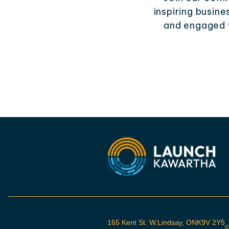
inspiring busin
and engaged w
165 Kent St. W.Lindsay, ONK9V 2Y5