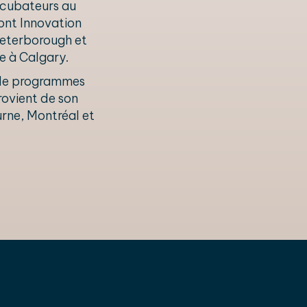
incubateurs au
nt Innovation
Peterborough et
e à Calgary.
t de programmes
rovient de son
urne, Montréal et